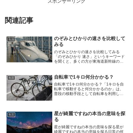
スポンサーリンク
関連記事
のぞみとひかりの速さを比較して
生活
みる
のぞみとひかりの速さを比較してみる
「のぞみひかり 速さ」というキーワード
を聞くと、多くの方が東海道新幹線の高
速移動をイメージするでしょう。現在、
新幹線は日本国内において最速かつ快適
な移動手段のひとつとして広く利用され
自転車で1キロ何分かかる？
生活
ています。同じ東海道新幹...
自転車で1キロ何分かかる？「1キロを自
転車で移動すると何分かかるのか」は、
普段の移動手段として自転車を利用して
いる方だけでなく、これから自転車通勤
を始めようと考えている方にとっても重
要なテーマです。自転車にはママチャリ
やクロスバイク、ロード...
星が綺麗ですねの本当の意味を探
生活
る
星が綺麗ですねの本当の意味を探る星が
綺麗ですねの本当の意味を探る日常の何