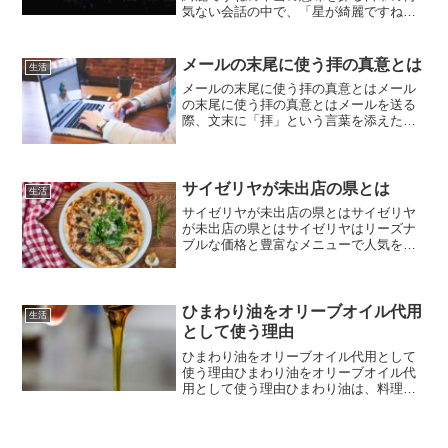
気ない会話の中で、「星が綺麗ですね」
と相手に伝える場面があるかもしれませ
ん。しかし、この言葉には実は深い意味
が隠されていると言われることをご存知
メールの末尾に使う拝の真意とは
生活
でしょうか。日本語には、...
メールの末尾に使う拝の真意とはメール
の末尾に使う拝の真意とはメールを送る
際、文末に「拝」という言葉を添えた表
現を見かけたことはありませんか？
「拝」には単なる締めの言葉以上の意味
があり、ビジネスシーンでの敬意を示す
上で重要な役割を果たします。...
サイゼリヤが未出店の県とは
生活
サイゼリヤが未出店の県とはサイゼリヤ
が未出店の県とはサイゼリヤはリーズナ
ブルな価格と豊富なメニューで人気を集
めるイタリアンファミリーレストランで
す。首都圏をはじめ全国的に多くの店舗
を展開しており、ファミレス業界でも高
い知名度を誇ります。しか...
ひまわり油をオリーブオイル代用
生活
として使う理由
ひまわり油をオリーブオイル代用として
使う理由ひまわり油をオリーブオイル代
用として使う理由ひまわり油は、料理の
風味や健康効果に優れたオリーブオイル
の代用として注目される存在です。オリ
ーブオイルと比較すると風味や成分の違